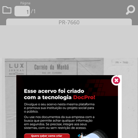
Página
/1
PR-7660