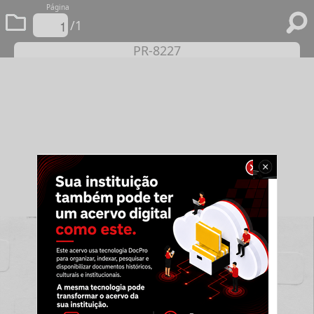
Página
/1
PR-8227