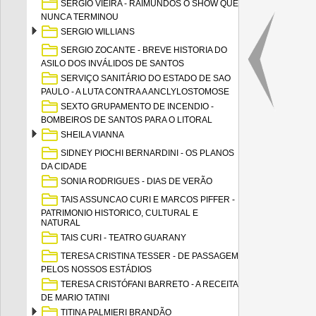
SERGIO VIEIRA - RAIMUNDOS O SHOW QUE
NUNCA TERMINOU
SERGIO WILLIANS
SERGIO ZOCANTE - BREVE HISTORIA DO
ASILO DOS INVÁLIDOS DE SANTOS
SERVIÇO SANITÁRIO DO ESTADO DE SAO
PAULO - A LUTA CONTRA A ANCLYLOSTOMOSE
SEXTO GRUPAMENTO DE INCENDIO -
BOMBEIROS DE SANTOS PARA O LITORAL
SHEILA VIANNA
SIDNEY PIOCHI BERNARDINI - OS PLANOS
DA CIDADE
SONIA RODRIGUES - DIAS DE VERÃO
TAIS ASSUNCAO CURI E MARCOS PIFFER -
PATRIMONIO HISTORICO, CULTURAL E
NATURAL
TAIS CURI - TEATRO GUARANY
TERESA CRISTINA TESSER - DE PASSAGEM
PELOS NOSSOS ESTÁDIOS
TERESA CRISTÓFANI BARRETO - A RECEITA
DE MARIO TATINI
TITINA PALMIERI BRANDÃO