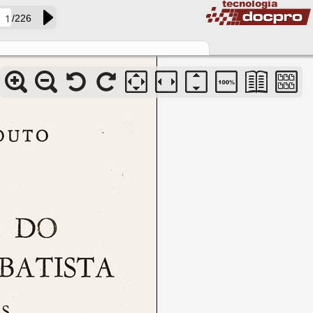
/226
acervo01