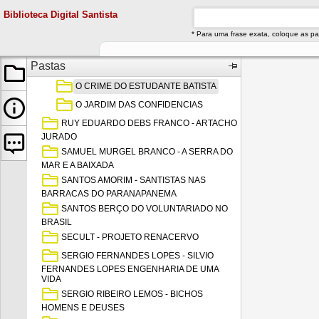
UNIVERSIDADE E 80 ANOS DE
Biblioteca Digital Santista
AGRADECIMENTOS
RUI RIBEIRO COUTO
* Para uma frase exata, coloque as pa
CABOCLA
Pastas
CHÃO DE FRANÇA
O CRIME DO ESTUDANTE BATISTA
O JARDIM DAS CONFIDENCIAS
RUY EDUARDO DEBS FRANCO - ARTACHO
JURADO
SAMUEL MURGEL BRANCO - A SERRA DO
MAR E A BAIXADA
SANTOS AMORIM - SANTISTAS NAS
BARRACAS DO PARANAPANEMA
SANTOS BERÇO DO VOLUNTARIADO NO
BRASIL
SECULT - PROJETO RENACERVO
SERGIO FERNANDES LOPES - SILVIO
FERNANDES LOPES ENGENHARIA DE UMA
VIDA
SERGIO RIBEIRO LEMOS - BICHOS
HOMENS E DEUSES