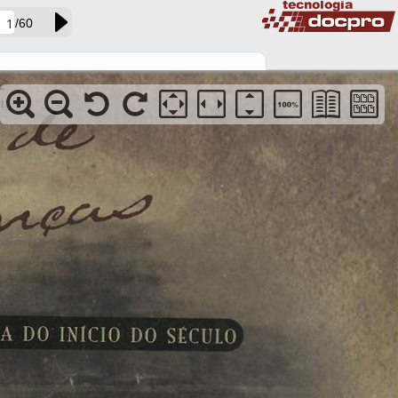
/60
acervo01