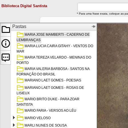
MARIA ISABEL SILVEIRA - ISABEL QUIS
Biblioteca Digital Santista
VALDOMIRO
* Para uma frase exata, coloque as pa
MARIA JOSÉ ARANHA DE REZENDE
MARIA JOSÉ DA SILVA - OS TESOUROS DE
Pastas
MARIA
MARIA JOSE MAMBERTI - CADERNO DE
LEMBRANÇAS
MARIA LUCIA CAIRA GITAHY - VENTOS DO
MAR
MARIA TEREZA VELARDO - MENINAS DO
PORTO
MARIA VALERIA BARBOSA - SANTOS NA
FORMAÇÃO DO BRASIL
MARIANO LAET GOMES - POESIAS
MARIANO LAET GOMES - ROSAS DE
LISIEUX
MARIO BRITO DUKE - PARA ZOAR
SANTISTA
MARIO FARIA - VERSOS AO LÉU
MARIO VELOSO
MARLI NUNES DE SOUSA