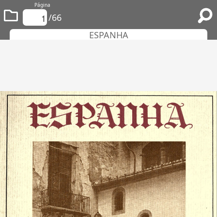
Página
/66
ESPANHA