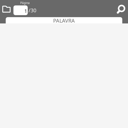
Página
/30
PALAVRA