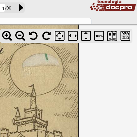
/90
acervo01