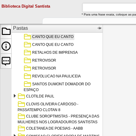
CLAUDIA BRINO
Biblioteca Digital Santista
CLAUDIA FONSECA
* Para uma frase exata, coloque as pa
CLAUDIA VIRGINIA DUARTE FONSECA -
PATRIA VERMELHA
Pastas
CLAUDIO DE CAPUA
CANTO QUE EU CANTO
CANTO QUE EU CANTO
RETALHOS DE IMPRENSA
RETROVISOR
RETROVISOR
REVOLUCAO NA PAULICEIA
SANTOS DUMONT DOMADOR DO
ESPAÇO
CLOTILDE PAUL
CLOVIS OLIVEIRA CARDOSO -
PASSATEMPO CLOTAN 8
CLUBE SOROPTMISTAS - PRESENÇA DAS
MULHERES NOS LOGRADOUROS SANTISTAS
COLETANEA DE POESIAS - AABB