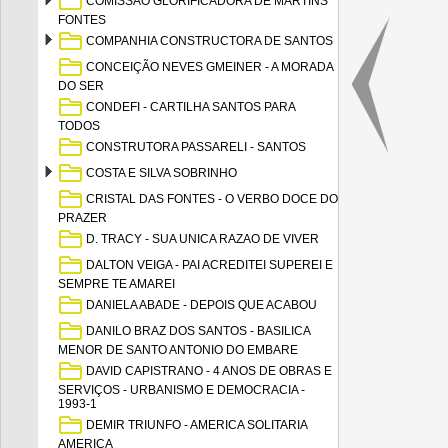
COMISSAO GLORIFICADORA DE MARTINS
FONTES
COMPANHIA CONSTRUCTORA DE SANTOS
CONCEIÇÃO NEVES GMEINER - A MORADA
DO SER
CONDEFI - CARTILHA SANTOS PARA
TODOS
CONSTRUTORA PASSARELI - SANTOS
COSTA E SILVA SOBRINHO
CRISTAL DAS FONTES - O VERBO DOCE DO
PRAZER
D. TRACY - SUA UNICA RAZAO DE VIVER
DALTON VEIGA - PAI ACREDITEI SUPEREI E
SEMPRE TE AMAREI
DANIELA ABADE - DEPOIS QUE ACABOU
DANILO BRAZ DOS SANTOS - BASILICA
MENOR DE SANTO ANTONIO DO EMBARE
DAVID CAPISTRANO - 4 ANOS DE OBRAS E
SERVIÇOS - URBANISMO E DEMOCRACIA -
1993-1
DEMIR TRIUNFO - AMERICA SOLITARIA
AMERICA