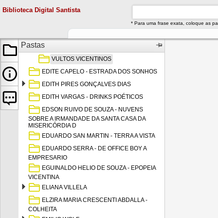
ECIO LESCRECK
Biblioteca Digital Santista
EDGARD CERQUEIRA FALCAO
* Para uma frase exata, coloque as pa
EDISON TELES DE AZEVEDO
108º ANIVERSÁRIO DE BENEDICTO
Pastas
CALIXTO - 1961
VULTOS VICENTINOS
EDITE CAPELO - ESTRADA DOS SONHOS
EDITH PIRES GONÇALVES DIAS
EDITH VARGAS - DRINKS POÉTICOS
EDSON RUIVO DE SOUZA - NUVENS
SOBRE A IRMANDADE DA SANTA CASA DA
MISERICÓRDIA D
EDUARDO SAN MARTIN - TERRA A VISTA
EDUARDO SERRA - DE OFFICE BOY A
EMPRESARIO
EGUINALDO HELIO DE SOUZA - EPOPEIA
VICENTINA
ELIANA VILLELA
ELZIRA MARIA CRESCENTI ABDALLA -
COLHEITA