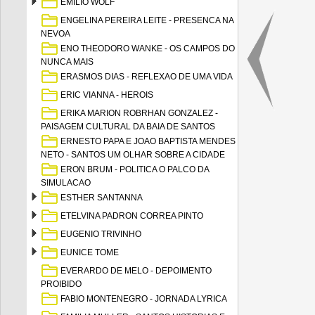
EMILIO WOLF
ENGELINA PEREIRA LEITE - PRESENCA NA
NEVOA
ENO THEODORO WANKE - OS CAMPOS DO
NUNCA MAIS
ERASMOS DIAS - REFLEXAO DE UMA VIDA
ERIC VIANNA - HEROIS
ERIKA MARION ROBRHAN GONZALEZ -
PAISAGEM CULTURAL DA BAIA DE SANTOS
ERNESTO PAPA E JOAO BAPTISTA MENDES
NETO - SANTOS UM OLHAR SOBRE A CIDADE
ERON BRUM - POLITICA O PALCO DA
SIMULACAO
ESTHER SANTANNA
ETELVINA PADRON CORREA PINTO
EUGENIO TRIVINHO
EUNICE TOME
EVERARDO DE MELO - DEPOIMENTO
PROIBIDO
FABIO MONTENEGRO - JORNADA LYRICA