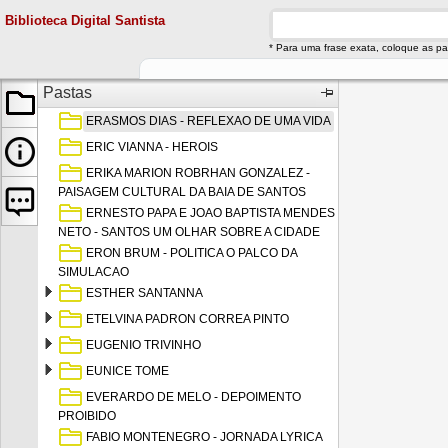
EMILIO WOLF
Biblioteca Digital Santista
ENGELINA PEREIRA LEITE - PRESENCA NA
* Para uma frase exata, coloque as pa
NEVOA
ENO THEODORO WANKE - OS CAMPOS DO
Pastas
NUNCA MAIS
ERASMOS DIAS - REFLEXAO DE UMA VIDA
ERIC VIANNA - HEROIS
ERIKA MARION ROBRHAN GONZALEZ -
PAISAGEM CULTURAL DA BAIA DE SANTOS
ERNESTO PAPA E JOAO BAPTISTA MENDES
NETO - SANTOS UM OLHAR SOBRE A CIDADE
ERON BRUM - POLITICA O PALCO DA
SIMULACAO
ESTHER SANTANNA
ETELVINA PADRON CORREA PINTO
EUGENIO TRIVINHO
EUNICE TOME
EVERARDO DE MELO - DEPOIMENTO
PROIBIDO
FABIO MONTENEGRO - JORNADA LYRICA