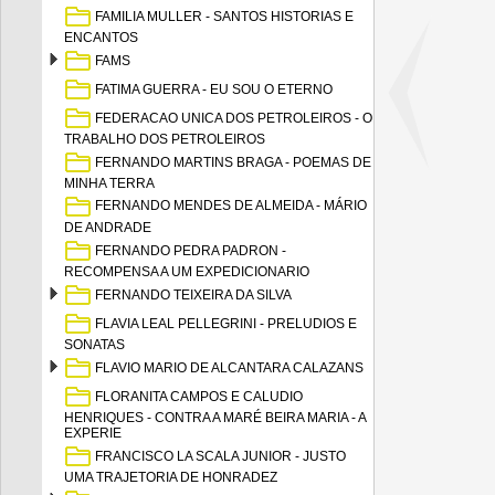
FAMILIA MULLER - SANTOS HISTORIAS E
ENCANTOS
FAMS
FATIMA GUERRA - EU SOU O ETERNO
FEDERACAO UNICA DOS PETROLEIROS - O
TRABALHO DOS PETROLEIROS
FERNANDO MARTINS BRAGA - POEMAS DE
MINHA TERRA
FERNANDO MENDES DE ALMEIDA - MÁRIO
DE ANDRADE
FERNANDO PEDRA PADRON -
RECOMPENSA A UM EXPEDICIONARIO
FERNANDO TEIXEIRA DA SILVA
FLAVIA LEAL PELLEGRINI - PRELUDIOS E
SONATAS
FLAVIO MARIO DE ALCANTARA CALAZANS
FLORANITA CAMPOS E CALUDIO
HENRIQUES - CONTRA A MARÉ BEIRA MARIA - A
EXPERIE
FRANCISCO LA SCALA JUNIOR - JUSTO
UMA TRAJETORIA DE HONRADEZ