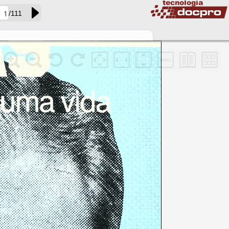
/111
acervo01