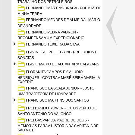
TRABALHO DOS PETROLEIROS
FERNANDO MARTINS BRAGA - POEMAS DE
MINHA TERRA
FERNANDO MENDES DE ALMEIDA - MÁRIO
DE ANDRADE
FERNANDO PEDRA PADRON -
RECOMPENSA A UM EXPEDICIONARIO
FERNANDO TEIXEIRA DA SILVA
FLAVIA LEAL PELLEGRINI - PRELUDIOS E
SONATAS
FLAVIO MARIO DE ALCANTARA CALAZANS
FLORANITA CAMPOS E CALUDIO
HENRIQUES - CONTRA A MARÉ BEIRA MARIA - A
EXPERIE
FRANCISCO LA SCALA JUNIOR - JUSTO
UMA TRAJETORIA DE HONRADEZ
FRANCISCO MARTINS DOS SANTOS
FREI BASILIO ROWER - O CONVENTO DE
SANTO ANTONIO DO VALONGO
FREI GASPAR DA MADRE DE DEUS -
MEMORIAS PARA A HISTORIA DA CAPITANIA DE
SAO VICE