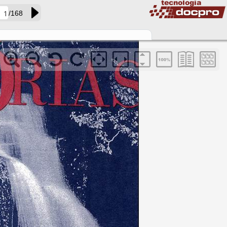
/168
acervo01