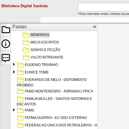
ESTHER SANTANNA
Biblioteca Digital Santista
ETELVINA PADRON CORREA PINTO
* Para uma frase exata, coloque as pa
CIRANDA POETICA
Pastas
MASCARADA
MEMORIAS
MEUS ESCRITOS
SONHO E FICÇÃO
VULTO INTRIGANTE
EUGENIO TRIVINHO
EUNICE TOME
EVERARDO DE MELO - DEPOIMENTO
PROIBIDO
FABIO MONTENEGRO - JORNADA LYRICA
FAMILIA MULLER - SANTOS HISTORIAS E
ENCANTOS
FAMS
FATIMA GUERRA - EU SOU O ETERNO
FEDERACAO UNICA DOS PETROLEIROS - O