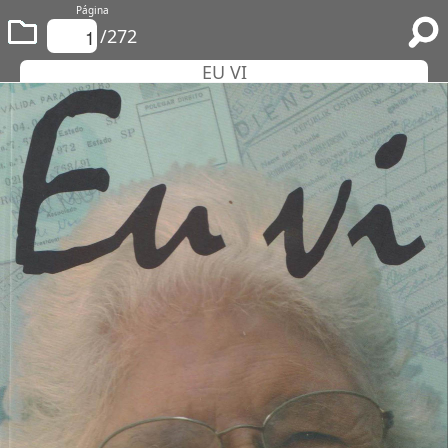
Página
/272
EU VI