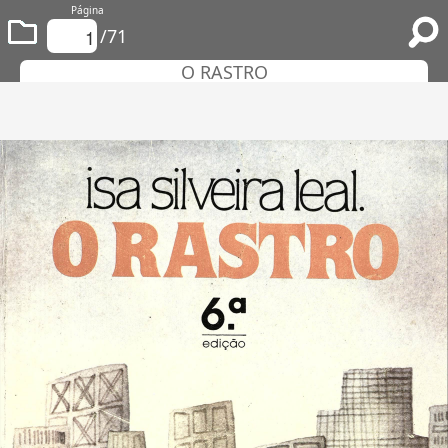
Página
/71
O RASTRO