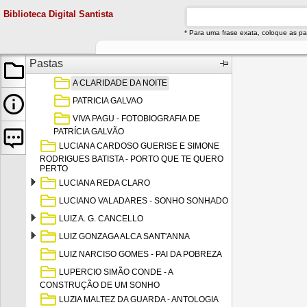
LIDIA MARIA DE MELO - RAUL SOARES UM
Biblioteca Digital Santista
NAVIO TATUADO EM NÓS
LOLA E DITH - VIVENDO
* Para uma frase exata, coloque as pa
LUCIA BORGES - CHEGA
Pastas
LUCIA MARIA TEIXEIRA FURLANI
A CLARIDADE DA NOITE
PATRICIA GALVAO
VIVA PAGU - FOTOBIOGRAFIA DE
PATRÍCIA GALVÃO
LUCIANA CARDOSO GUERISE E SIMONE
RODRIGUES BATISTA - PORTO QUE TE QUERO
PERTO
LUCIANA REDA CLARO
LUCIANO VALADARES - SONHO SONHADO
LUIZ A. G. CANCELLO
LUIZ GONZAGA ALCA SANT'ANNA
LUIZ NARCISO GOMES - PAI DA POBREZA
LUPERCIO SIMÃO CONDE - A
CONSTRUÇÃO DE UM SONHO
LUZIA MALTEZ DA GUARDA - ANTOLOGIA