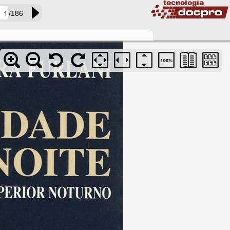
/186
acervo01