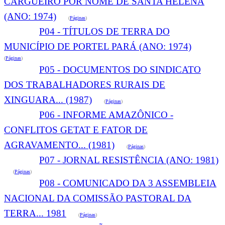
CARGUEIRO POR NOME DE SANTA HELENA
(ANO: 1974)
(
Páginas
)
P04 - TÍTULOS DE TERRA DO
MUNICÍPIO DE PORTEL PARÁ (ANO: 1974)
(
Páginas
)
P05 - DOCUMENTOS DO SINDICATO
DOS TRABALHADORES RURAIS DE
XINGUARA... (1987)
(
Páginas
)
P06 - INFORME AMAZÔNICO -
CONFLITOS GETAT E FATOR DE
AGRAVAMENTO... (1981)
(
Páginas
)
P07 - JORNAL RESISTÊNCIA (ANO: 1981)
(
Páginas
)
P08 - COMUNICADO DA 3 ASSEMBLEIA
NACIONAL DA COMISSÃO PASTORAL DA
TERRA... 1981
(
Páginas
)