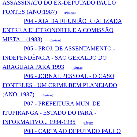
ASSASSINATO DO EX-DEPUTADO PAULO
FONTES (ANO:1987)
(
Páginas
)
P04 - ATA DA REUNIÃO REALIZADA
ENTRE A ELETRONORTE E A COMISSÃO
MISTA... (1983)
(
Páginas
)
P05 - PROJ. DE ASSENTAMENTO -
INDEPENDÊNCIA - SÃO GERALDO DO
ARAGUAIA PARÁ 1993
(
Páginas
)
P06 - JORNAL PESSOAL - O CASO
FONTELES - UM CRIME BEM PLANEJADO
(ANO: 1987)
(
Páginas
)
P07 - PREFEITURA MUN. DE
ITUPIRANGA - ESTADO DO PARÁ -
INFORMATIVO... 1984-1985
(
Páginas
)
P08 - CARTA AO DEPUTADO PAULO