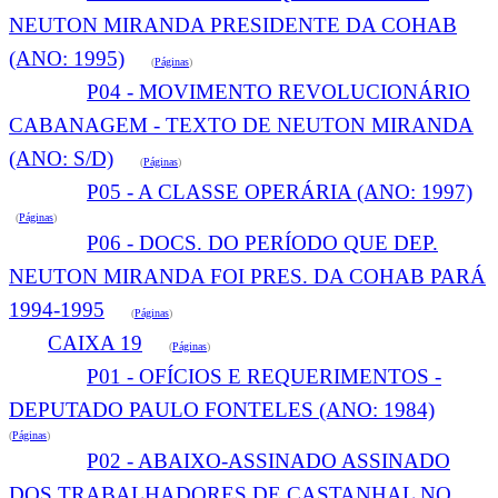
NEUTON MIRANDA PRESIDENTE DA COHAB
(ANO: 1995)
(
Páginas
)
P04 - MOVIMENTO REVOLUCIONÁRIO
CABANAGEM - TEXTO DE NEUTON MIRANDA
(ANO: S/D)
(
Páginas
)
P05 - A CLASSE OPERÁRIA (ANO: 1997)
(
Páginas
)
P06 - DOCS. DO PERÍODO QUE DEP.
NEUTON MIRANDA FOI PRES. DA COHAB PARÁ
1994-1995
(
Páginas
)
CAIXA 19
(
Páginas
)
P01 - OFÍCIOS E REQUERIMENTOS -
DEPUTADO PAULO FONTELES (ANO: 1984)
(
Páginas
)
P02 - ABAIXO-ASSINADO ASSINADO
DOS TRABALHADORES DE CASTANHAL NO