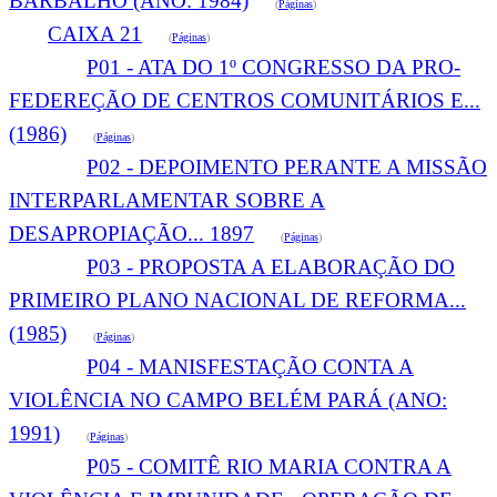
BARBALHO (ANO: 1984)
(
Páginas
)
CAIXA 21
(
Páginas
)
P01 - ATA DO 1º CONGRESSO DA PRO-
FEDEREÇÃO DE CENTROS COMUNITÁRIOS E...
(1986)
(
Páginas
)
P02 - DEPOIMENTO PERANTE A MISSÃO
INTERPARLAMENTAR SOBRE A
DESAPROPIAÇÃO... 1897
(
Páginas
)
P03 - PROPOSTA A ELABORAÇÃO DO
PRIMEIRO PLANO NACIONAL DE REFORMA...
(1985)
(
Páginas
)
P04 - MANISFESTAÇÃO CONTA A
VIOLÊNCIA NO CAMPO BELÉM PARÁ (ANO:
1991)
(
Páginas
)
P05 - COMITÊ RIO MARIA CONTRA A