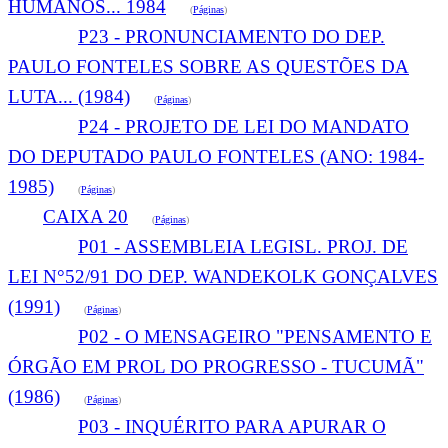
HUMANOS... 1984
(
Páginas
)
P23 - PRONUNCIAMENTO DO DEP.
PAULO FONTELES SOBRE AS QUESTÕES DA
LUTA... (1984)
(
Páginas
)
P24 - PROJETO DE LEI DO MANDATO
DO DEPUTADO PAULO FONTELES (ANO: 1984-
1985)
(
Páginas
)
CAIXA 20
(
Páginas
)
P01 - ASSEMBLEIA LEGISL. PROJ. DE
LEI N°52/91 DO DEP. WANDEKOLK GONÇALVES
(1991)
(
Páginas
)
P02 - O MENSAGEIRO "PENSAMENTO E
ÓRGÃO EM PROL DO PROGRESSO - TUCUMÃ"
(1986)
(
Páginas
)
P03 - INQUÉRITO PARA APURAR O