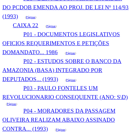
DO PCDOB EMENDA AO PROJ. DE LEI Nº 114/93
(1993)
(
Páginas
)
CAIXA 22
(
Páginas
)
P01 - DOCUMENTOS LEGISLATIVOS
OFICIOS REQUERIMENTOS E PETIÇÕES
DOMANDATO... 1986
(
Páginas
)
P02 - ESTUDOS SOBRE O BANCO DA
AMAZONIA (BASA) INTEGRADO POR
DEPUTADOS... (1993)
(
Páginas
)
P03 - PAULO FONTELES UM
REVOLUCIONARIO CONSEQUENTE (ANO: S\D)
(
Páginas
)
P04 - MORADORES DA PASSAGEM
OLIVEIRA REALIZAM ABAIXO ASSINADO
CONTRA... (1993)
(
Páginas
)