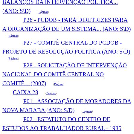
BALANÇOS DA INTERVENÇÃO POLITICA...
(ANO: S\D)
(
Páginas
)
P26 - PCDOB - PARÁ DIRETRIZES PARA
A ORGANIZAÇÃO DE UM SISTEMA... (ANO: S\D)
(
Páginas
)
P27 - COMITÊ CENTRAL DO PCDOB -
PROJETO DE RESOLUÇÃO POLITICA (ANO: S\D)
(
Páginas
)
P28 - SOLICITAÇÃO DE INTERVENÇÃO
NACIONAL DO COMITÊ CENTRAL NO
COMITÊ... (2007)
(
Páginas
)
CAIXA 23
(
Páginas
)
P01 - ASSOCIAÇÃO DE MORADORES DA
NOVA MARABA (ANO: S/D)
(
Páginas
)
P02 - ESTATUTO DO CENTRO DE
ESTUDOS AO TRABALHADOR RURAL - 1985