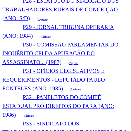
P28 - ESTATUTO DO SINDICATO DOS
TRABALHADORES RURAIS DE CONCEIÇÃO...
(ANO: S/D)
(
Páginas
)
P29 - JORNAL TRIBUNA OPERARIA
(ANO: 1984)
(
Páginas
)
P30 - COMISSÃO PARLAMENTAR DO
INQUÉRITO CPI DA APURAÇÃO DO
ASSASSINATO... (1987)
(
Páginas
)
P31 - OFÍCIOS LEGISLATIVOS E
REQUERIMENTOS - DEPUTADO PAULO
FONTELES (ANO: 1985)
(
Páginas
)
P32 - PANFLETOS DO COMITÊ
ESTADUAL PRÓ DIREITOS DO PARÁ (ANO:
1986)
(
Páginas
)
P33 - SINDICATO DOS