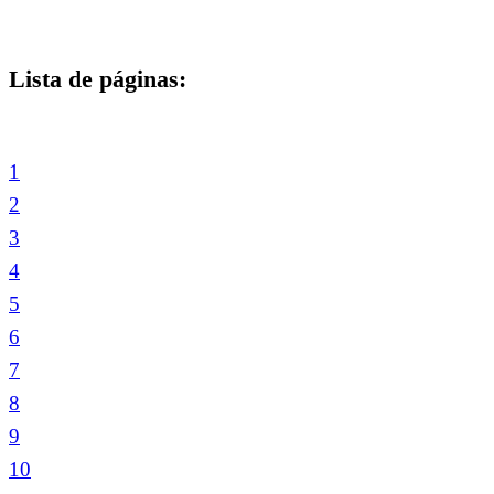
Lista de páginas:
1
2
3
4
5
6
7
8
9
10