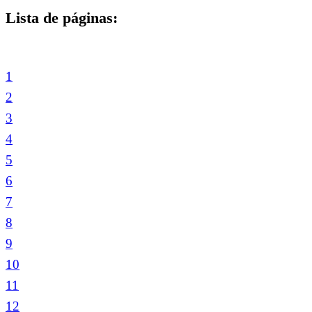
Lista de páginas:
1
2
3
4
5
6
7
8
9
10
11
12