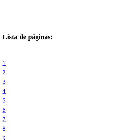
Lista de páginas:
1
2
3
4
5
6
7
8
9